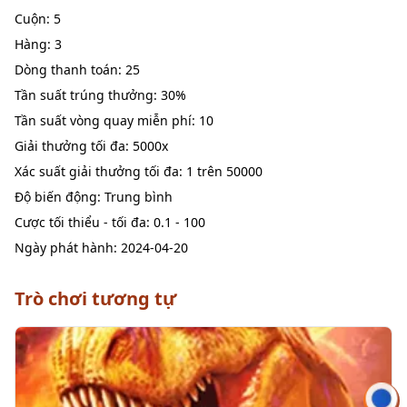
Cuộn:
5
Hàng:
3
Dòng thanh toán:
25
Tần suất trúng thưởng:
30%
Tần suất vòng quay miễn phí:
10
Giải thưởng tối đa:
5000x
Xác suất giải thưởng tối đa:
1 trên 50000
Độ biến động:
Trung bình
Cược tối thiểu - tối đa:
0.1 - 100
Ngày phát hành:
2024-04-20
Trò chơi tương tự