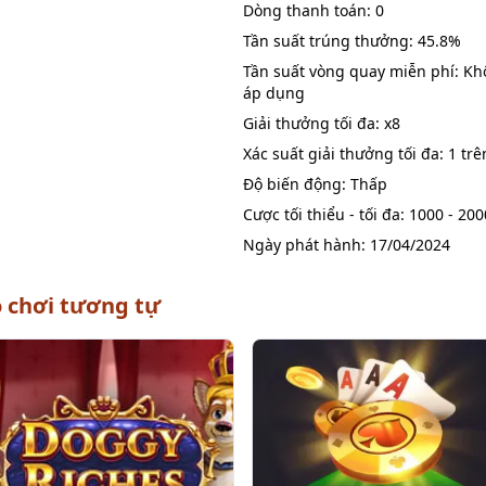
Dòng thanh toán:
0
Tần suất trúng thưởng:
45.8%
Tần suất vòng quay miễn phí:
Kh
áp dụng
Giải thưởng tối đa:
x8
Xác suất giải thưởng tối đa:
1 trê
Độ biến động:
Thấp
Cược tối thiểu - tối đa:
1000 - 200
Ngày phát hành:
17/04/2024
ò chơi tương tự