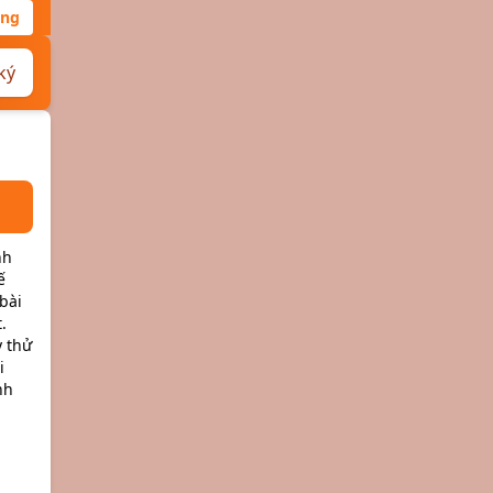
ống
ký
nh
ế
bài
.
y thử
i
nh