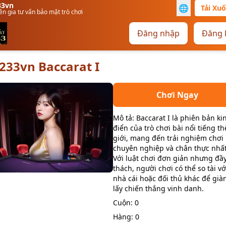
33vn
🌐
Tải Xu
n gia tư vấn bảo mật trò chơi
Đăng nhập
Đăng 
233vn Baccarat I
Chơi Ngay
Mô tả:
Baccarat I là phiên bản ki
điển của trò chơi bài nổi tiếng th
giới, mang đến trải nghiệm chơi 
chuyên nghiệp và chân thực nhất
Với luật chơi đơn giản nhưng đầ
thách, người chơi có thể so tài vớ
nhà cái hoặc đối thủ khác để già
lấy chiến thắng vinh danh.
Cuộn:
0
Hàng:
0