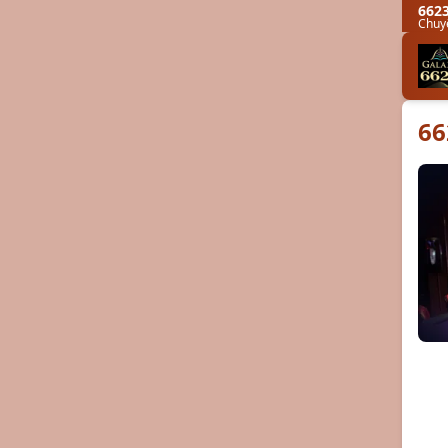
662
Chuyê
66